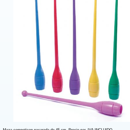
Maza competicon nacarada de 45 cm. Precio par. IVA INCLUIDO.