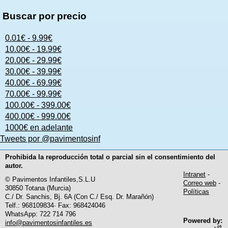
Buscar por precio
0.01€ - 9.99€
10.00€ - 19.99€
20.00€ - 29.99€
30.00€ - 39.99€
40.00€ - 69.99€
70.00€ - 99.99€
100.00€ - 399.00€
400.00€ - 999.00€
1000€ en adelante
Tweets por @pavimentosinf
Prohibida la reproducción total o parcial sin el consentimiento del
autor.
Intranet
-
© Pavimentos Infantiles,S.L.U
Correo web
-
30850 Totana (Murcia)
Políticas
C./ Dr. Sanchis, Bj. 6A (Con C./ Esq. Dr. Marañón)
Telf.: 968109834· Fax: 968424046
WhatsApp: 722 714 796
Powered by:
info@pavimentosinfantiles.es