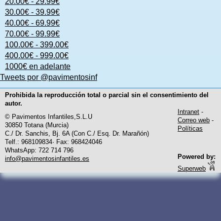
20.00€ - 29.99€
30.00€ - 39.99€
40.00€ - 69.99€
70.00€ - 99.99€
100.00€ - 399.00€
400.00€ - 999.00€
1000€ en adelante
Tweets por @pavimentosinf
Prohibida la reproducción total o parcial sin el consentimiento del
autor.
Intranet
-
© Pavimentos Infantiles,S.L.U
Correo web
-
30850 Totana (Murcia)
Políticas
C./ Dr. Sanchis, Bj. 6A (Con C./ Esq. Dr. Marañón)
Telf.: 968109834· Fax: 968424046
WhatsApp: 722 714 796
Powered by:
info@pavimentosinfantiles.es
Superweb