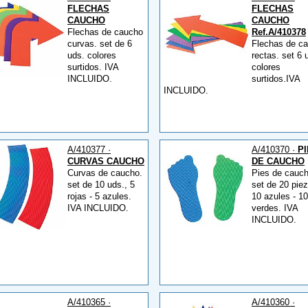
FLECHAS
FLECHAS
CAUCHO
CAUCHO
Flechas de caucho
Ref.A/410378
curvas. set de 6
Flechas de c
uds. colores
rectas. set 6 
surtidos. IVA
colores
INCLUIDO.
surtidos.IVA
INCLUIDO.
A/410377 ·
A/410370 ·
P
CURVAS CAUCHO
DE CAUCHO
Curvas de caucho.
Pies de cauch
set de 10 uds., 5
set de 20 pie
rojas - 5 azules.
10 azules - 10
IVA INCLUIDO.
verdes. IVA
INCLUIDO.
A/410365 ·
A/410360 ·