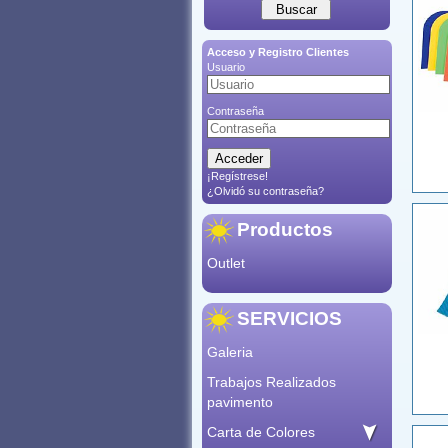
Acceso y Registro Clientes
Usuario
Contraseña
¡Regístrese!
¿Olvidó su contraseña?
Productos
Outlet
SERVICIOS
Galeria
Trabajos Realizados
pavimento
Carta de Colores