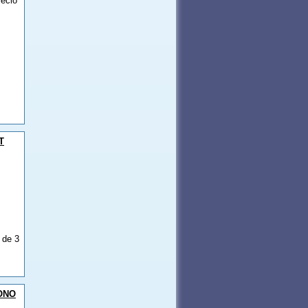
ecio
T
 de 3
ONO