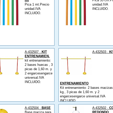
mt
Pica 35 cm.Pr
Pica 1 mt.Precio
unidad.IVA
unidad.IVA
INCLUIDO.
INCLUIDO.
A-432507 ·
KIT
A-432503 ·
KI
ENTRENAMIEN.
kit entrenamiento:
2 bases huecas , 3
picas de 1,60 m. y
2 engarcesengarce
universal.IVA
INCLUIDO.
ENTRENAMIENTO
Kit entrenamiento: 2 bases macizas
kg., 3 picas de 1,60 m. y 2
engarcesengarce universal.IVA
INCLUIDO.
A-432504 ·
BASE
A-432502 ·
C
Base maciza para
REDONDO