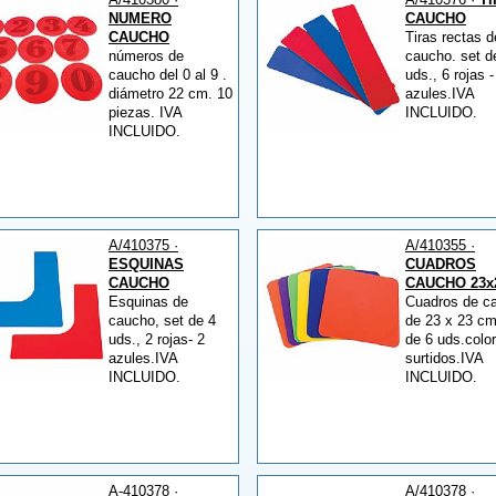
NUMERO
CAUCHO
CAUCHO
Tiras rectas d
números de
caucho. set d
caucho del 0 al 9 .
uds., 6 rojas -
diámetro 22 cm. 10
azules.IVA
piezas. IVA
INCLUIDO.
INCLUIDO.
A/410375 ·
A/410355 ·
ESQUINAS
CUADROS
CAUCHO
CAUCHO 23x
Esquinas de
Cuadros de c
caucho, set de 4
de 23 x 23 cm
uds., 2 rojas- 2
de 6 uds.colo
azules.IVA
surtidos.IVA
INCLUIDO.
INCLUIDO.
A-410378 ·
A/410378 ·