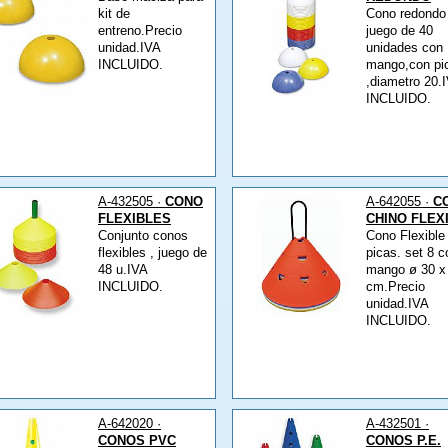
kit de
Cono redondo
entreno.Precio
juego de 40
unidad.IVA
unidades con
INCLUIDO.
mango,con pi
,diametro 20.
INCLUIDO.
A-432505 ·
CONO
A-642055 ·
C
FLEXIBLES
CHINO FLEX
Conjunto conos
Cono Flexible
flexibles , juego de
picas. set 8 c
48 u.IVA
mango ø 30 x
INCLUIDO.
cm.Precio
unidad.IVA
INCLUIDO.
A-642020 ·
A-432501 ·
CONOS PVC
CONOS P.E.