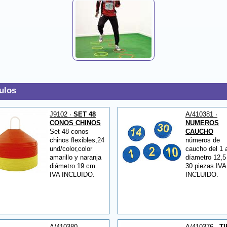
ulos
J9102 ·
SET 48
A/410381 ·
CONOS CHINOS
NUMEROS
Set 48 conos
CAUCHO
chinos flexibles,24
números de
und/color,color
caucho del 1 a
amarillo y naranja
díametro 12,5
diámetro 19 cm.
30 piezas.IVA
IVA INCLUIDO.
INCLUIDO.
A/410380 ·
A/410376 ·
T