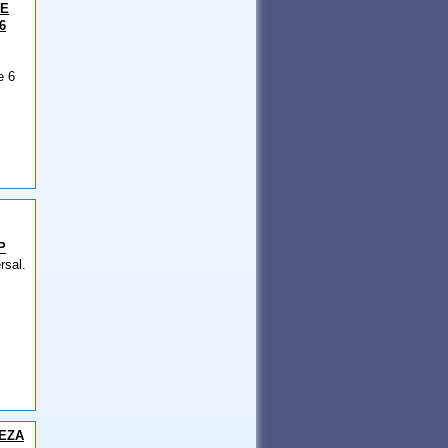
DE
6
e 6
P
rsal.
IEZA