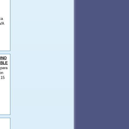
ca
IVA
ONO
IBLE
 para
on
 15