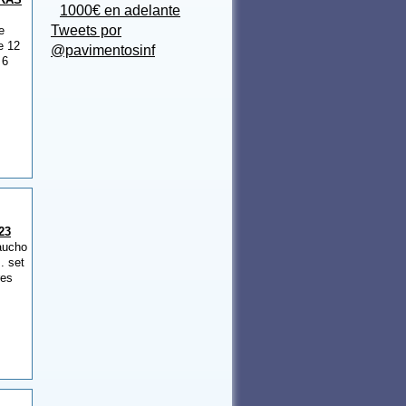
1000€ en adelante
Tweets por
e
e 12
@pavimentosinf
 6
23
aucho
. set
res