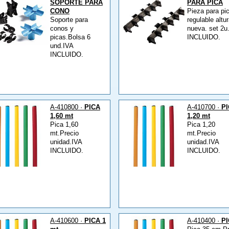
SOPORTE PARA
PARA PICA
CONO
Pieza para pi
Soporte para
regulable altu
conos y
nueva. set 2u
picas.Bolsa 6
INCLUIDO.
und.IVA
INCLUIDO.
A-410800 ·
PICA
A-410700 ·
P
1,60 mt
1,20 mt
Pica 1,60
Pica 1,20
mt.Precio
mt.Precio
unidad.IVA
unidad.IVA
INCLUIDO.
INCLUIDO.
A-410600 ·
PICA 1
A-410400 ·
P