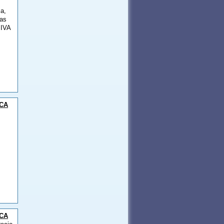
ca,
ras
.IVA
ICA
ICA