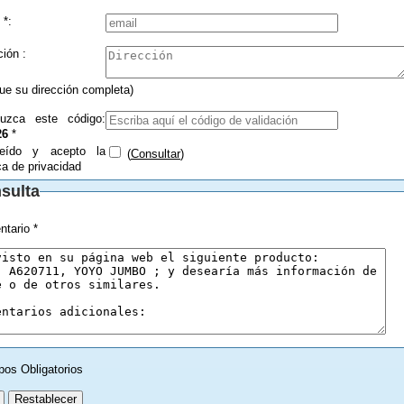
 *:
Dirección :
que su dirección completa)
duzca este código:
26
*
eído y acepto la
(
Consultar
)
ica de privacidad
sulta
tario *
pos Obligatorios