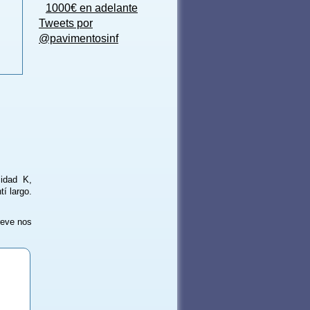
1000€ en adelante
Tweets por
@pavimentosinf
cidad K,
í largo.
reve nos