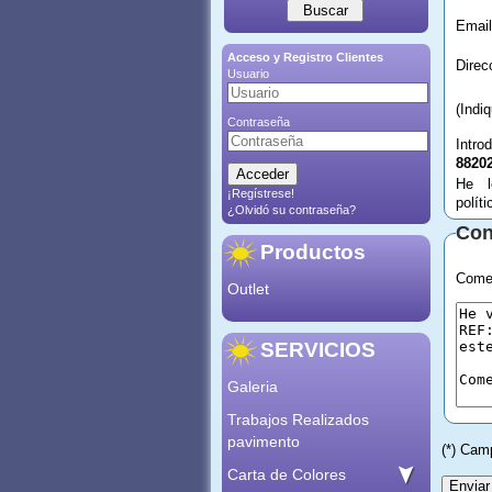
Email
Acceso y Registro Clientes
Usuario
(Indi
Contraseña
Intro
8820
He l
¡Regístrese!
polít
¿Olvidó su contraseña?
Con
Productos
Comen
Outlet
SERVICIOS
Galeria
Trabajos Realizados
pavimento
(*) Cam
Carta de Colores