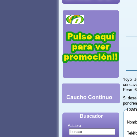
Yoyo Ju
cóncavo
Peso: 6
Si dese
pondrem
Dat
Buscador
Palabra