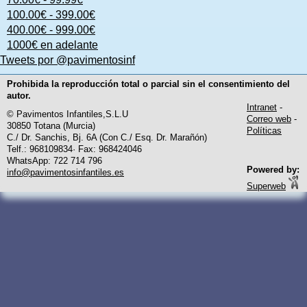
100.00€ - 399.00€
400.00€ - 999.00€
1000€ en adelante
Tweets por @pavimentosinf
Prohibida la reproducción total o parcial sin el consentimiento del
autor.
Intranet
-
© Pavimentos Infantiles,S.L.U
Correo web
-
30850 Totana (Murcia)
Políticas
C./ Dr. Sanchis, Bj. 6A (Con C./ Esq. Dr. Marañón)
Telf.: 968109834· Fax: 968424046
WhatsApp: 722 714 796
Powered by:
info@pavimentosinfantiles.es
Superweb