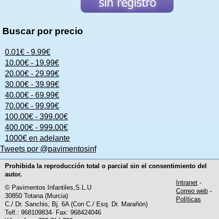
Buscar por precio
0.01€ - 9.99€
10.00€ - 19.99€
20.00€ - 29.99€
30.00€ - 39.99€
40.00€ - 69.99€
70.00€ - 99.99€
100.00€ - 399.00€
400.00€ - 999.00€
1000€ en adelante
Tweets por @pavimentosinf
Prohibida la reproducción total o parcial sin el consentimiento del
autor.
Intranet
-
© Pavimentos Infantiles,S.L.U
Correo web
-
30850 Totana (Murcia)
Políticas
C./ Dr. Sanchis, Bj. 6A (Con C./ Esq. Dr. Marañón)
Telf.: 968109834· Fax: 968424046