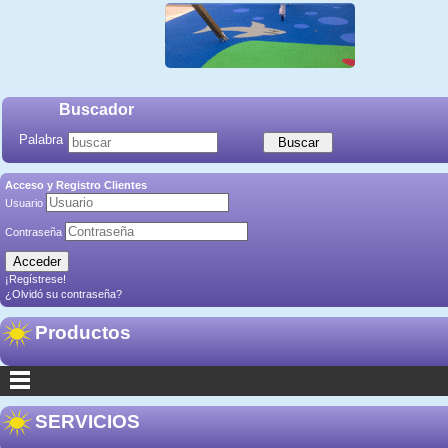
Buscador
Palabra
Acceso y Registro Clientes
Usuario
Contraseña
¡Regístrese!
¿Olvidó su contraseña?
Productos
SERVICIOS