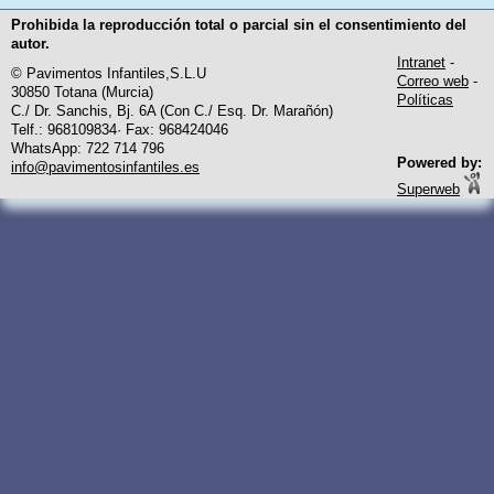
Prohibida la reproducción total o parcial sin el consentimiento del
autor.
Intranet
-
© Pavimentos Infantiles,S.L.U
Correo web
-
30850 Totana (Murcia)
Políticas
C./ Dr. Sanchis, Bj. 6A (Con C./ Esq. Dr. Marañón)
Telf.: 968109834· Fax: 968424046
WhatsApp: 722 714 796
Powered by:
info@pavimentosinfantiles.es
Superweb