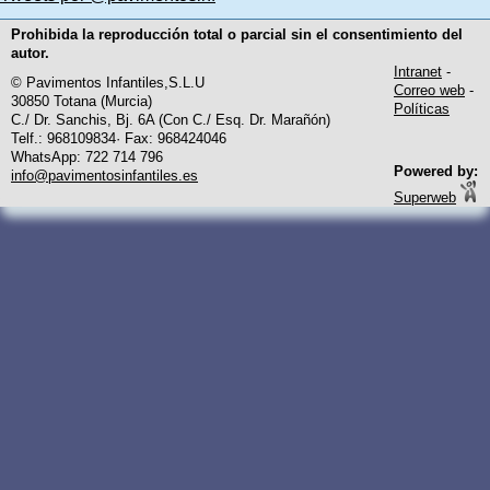
Prohibida la reproducción total o parcial sin el consentimiento del
autor.
Intranet
-
© Pavimentos Infantiles,S.L.U
Correo web
-
30850 Totana (Murcia)
Políticas
C./ Dr. Sanchis, Bj. 6A (Con C./ Esq. Dr. Marañón)
Telf.: 968109834· Fax: 968424046
WhatsApp: 722 714 796
Powered by:
info@pavimentosinfantiles.es
Superweb