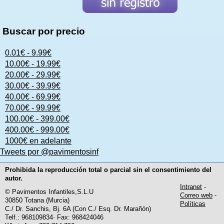
Buscar por precio
0.01€ - 9.99€
10.00€ - 19.99€
20.00€ - 29.99€
30.00€ - 39.99€
40.00€ - 69.99€
70.00€ - 99.99€
100.00€ - 399.00€
400.00€ - 999.00€
1000€ en adelante
Tweets por @pavimentosinf
Prohibida la reproducción total o parcial sin el consentimiento del
autor.
Intranet
-
© Pavimentos Infantiles,S.L.U
Correo web
-
30850 Totana (Murcia)
Políticas
C./ Dr. Sanchis, Bj. 6A (Con C./ Esq. Dr. Marañón)
Telf.: 968109834· Fax: 968424046