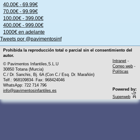
40.00€ - 69.99€
70.00€ - 99.99€
100.00€ - 399.00€
400.00€ - 999.00€
1000€ en adelante
Tweets por @pavimentosinf
Prohibida la reproducción total o parcial sin el consentimiento del
autor.
Intranet
-
© Pavimentos Infantiles,S.L.U
Correo web
-
30850 Totana (Murcia)
Políticas
C./ Dr. Sanchis, Bj. 6A (Con C./ Esq. Dr. Marañón)
Telf.: 968109834· Fax: 968424046
WhatsApp: 722 714 796
Powered by:
info@pavimentosinfantiles.es
Superweb