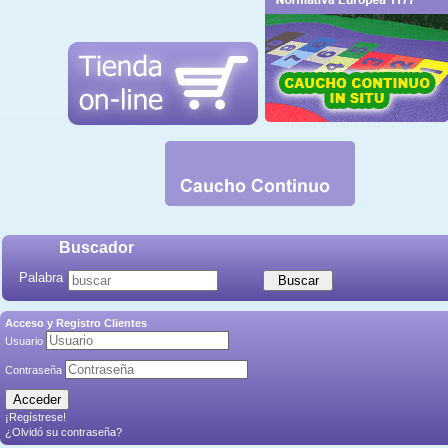
Buscador
Palabra
Acceso y Registro Clientes
Usuario
Contraseña
¡Regístrese!
¿Olvidó su contraseña?