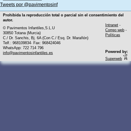
Tweets por @pavimentosinf
Prohibida la reproducción total o parcial sin el consentimiento del
autor.
Intranet
-
© Pavimentos Infantiles,S.L.U
Correo web
-
30850 Totana (Murcia)
Políticas
C./ Dr. Sanchis, Bj. 6A (Con C./ Esq. Dr. Marañón)
Telf.: 968109834· Fax: 968424046
WhatsApp: 722 714 796
Powered by:
info@pavimentosinfantiles.es
Superweb