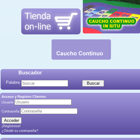
Buscador
Palabra
Acceso y Registro Clientes
Usuario
Contraseña
¡Regístrese!
¿Olvidó su contraseña?