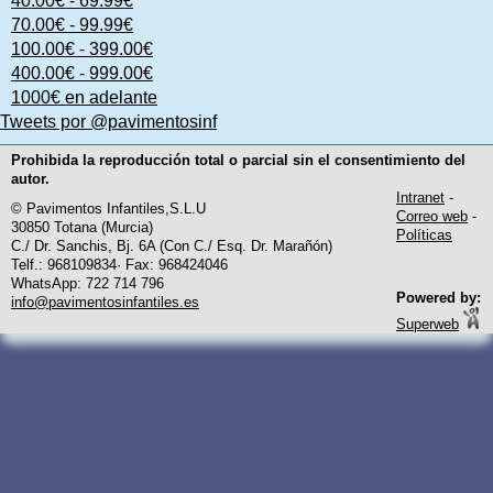
40.00€ - 69.99€
70.00€ - 99.99€
100.00€ - 399.00€
400.00€ - 999.00€
1000€ en adelante
Tweets por @pavimentosinf
Prohibida la reproducción total o parcial sin el consentimiento del
autor.
Intranet
-
© Pavimentos Infantiles,S.L.U
Correo web
-
30850 Totana (Murcia)
Políticas
C./ Dr. Sanchis, Bj. 6A (Con C./ Esq. Dr. Marañón)
Telf.: 968109834· Fax: 968424046
WhatsApp: 722 714 796
Powered by:
info@pavimentosinfantiles.es
Superweb