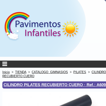
Inicio
>
TIENDA
>
CATALOGO GIMNASIOS
>
PILATES
>
CILINDR
RECUBIERTO CUERO
CILINDRO PILATES RECUBIERTO CUERO ·
Ref.: A60