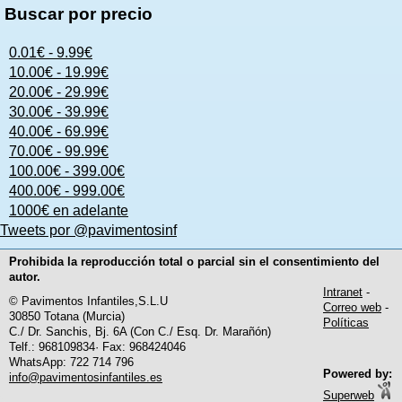
Buscar por precio
0.01€ - 9.99€
10.00€ - 19.99€
20.00€ - 29.99€
30.00€ - 39.99€
40.00€ - 69.99€
70.00€ - 99.99€
100.00€ - 399.00€
400.00€ - 999.00€
1000€ en adelante
Tweets por @pavimentosinf
Prohibida la reproducción total o parcial sin el consentimiento del
autor.
Intranet
-
© Pavimentos Infantiles,S.L.U
Correo web
-
30850 Totana (Murcia)
Políticas
C./ Dr. Sanchis, Bj. 6A (Con C./ Esq. Dr. Marañón)
Telf.: 968109834· Fax: 968424046
WhatsApp: 722 714 796
Powered by:
info@pavimentosinfantiles.es
Superweb