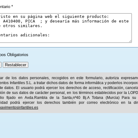
tario *
pos Obligatorios
ular de los datos personales, recogidos en este formulario, autoriza expresa
ntos Infantiles S.L. a tratar dichos datos de forma informática y poderlos incorpor
e datos. El usuario podrá ejercer los derechos de acceso, rectificación, cancel
ión de sus datos de carácter personal, en los términos establecidos por la LOPD
ilio fijado en Avda.Rambla de la Santa,nº40 Bj.A Totana (Murcia) Para su
idad podrá ejercer los derechos también por correo electrónico en la dir
avimentosinfantiles.es