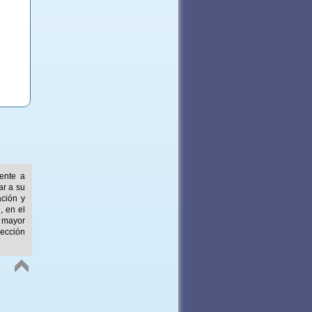
mente a
ar a su
ación y
, en el
 mayor
ección