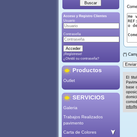
Comen
Acceso y Registro Clientes
Usuario
Contraseña
¡Regístrese!
(*) Cam
¿Olvidó su contraseña?
Productos
El tit
Outlet
Pavime
base d
oposic
SERVICIOS
domic
comod
info@p
Galeria
Trabajos Realizados
pavimento
Carta de Colores