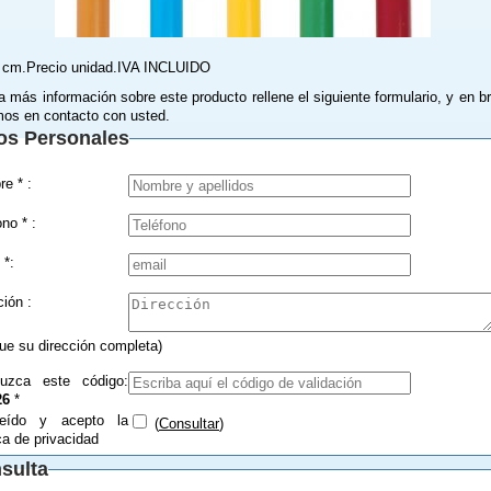
 cm.Precio unidad.IVA INCLUIDO
a más información sobre este producto rellene el siguiente formulario, y en b
os en contacto con usted.
os Personales
Nombre * :
Teléfono * :
 *:
Dirección :
que su dirección completa)
duzca este código:
26
*
eído y acepto la
(
Consultar
)
ica de privacidad
sulta