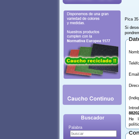
Pica 35
Si dese
pondrem
Dat
Email
(Indi
Intro
8820
Buscador
He l
polít
Palabra
Con