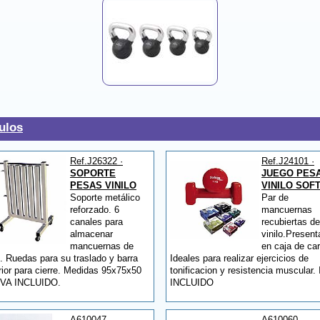
ulos
Ref.J26322 ·
Ref.J24101 ·
SOPORTE
JUEGO PES
PESAS VINILO
VINILO SOF
Soporte metálico
Par de
reforzado. 6
mancuernas
canales para
recubiertas de
almacenar
vinilo.Present
mancuernas de
en caja de car
o. Ruedas para su traslado y barra
Ideales para realizar ejercicios de
ior para cierre. Medidas 95x75x50
tonificacion y resistencia muscular.
IVA INCLUIDO.
INCLUIDO
A610047 ·
A610060 ·