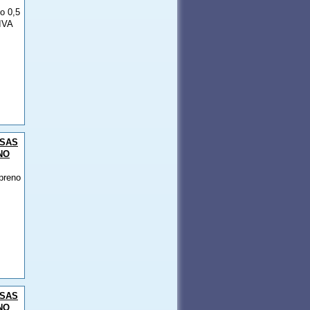
o 0,5
IVA
SAS
NO
preno
SAS
NO