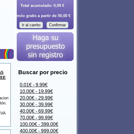
Total acumulado:
0,00 €
Envío gratis a partir de 50,00 €
Ir al carrito
Confirmar
Buscar por precio
AS
TEE
0.01€ - 9.99€
10.00€ - 19.99€
20.00€ - 29.99€
acion
tón.
30.00€ - 39.99€
40.00€ - 69.99€
 IVA
70.00€ - 99.99€
100.00€ - 399.00€
400.00€ - 999.00€