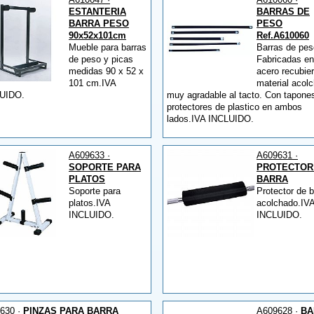
ESTANTERIA
BARRAS DE
BARRA PESO
PESO
90x52x101cm
Ref.A610060
Mueble para barras
Barras de pes
de peso y picas
Fabricadas en
medidas 90 x 52 x
acero recubier
101 cm.IVA
material acol
UIDO.
muy agradable al tacto. Con tapone
protectores de plastico en ambos
lados.IVA INCLUIDO.
A609633 ·
A609631 ·
SOPORTE PARA
PROTECTOR
PLATOS
BARRA
Soporte para
Protector de b
platos.IVA
acolchado.IV
INCLUIDO.
INCLUIDO.
630 ·
PINZAS PARA BARRA
A609628 ·
BA