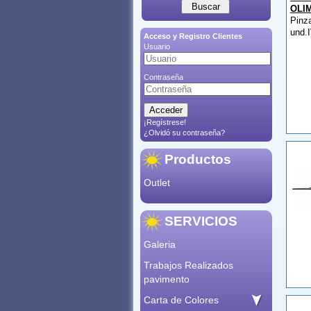
OLI
Pinza
und.
Acceso y Registro Clientes
Usuario
Contraseña
¡Regístrese!
¿Olvidó su contraseña?
Productos
Outlet
SERVICIOS
Galeria
Trabajos Realizados
pavimento
Carta de Colores