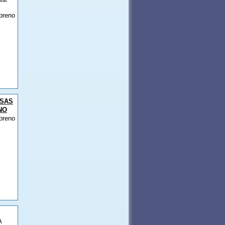
preno
SAS
NO
preno
A