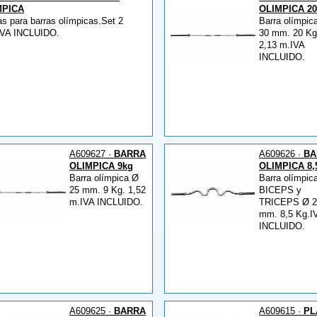
MPICA
OLIMPICA 2
s para barras olímpicas.Set 2
Barra olímpic
IVA INCLUIDO.
30 mm. 20 Kg
2,13 m.IVA
INCLUIDO.
A609627 ·
BARRA
A609626 ·
BA
OLIMPICA 9kg
OLIMPICA 8,
Barra olímpica Ø
Barra olímpic
25 mm. 9 Kg. 1,52
BICEPS y
m.IVA INCLUIDO.
TRICEPS Ø 2
mm. 8,5 Kg.I
INCLUIDO.
A609625 ·
BARRA
A609615 ·
PL