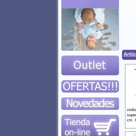
Artíc
vinil
super
cm. 