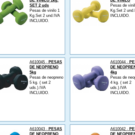
DE VINILO 1kg.
DE VINILO
SET 2 uds
Pesas de vinil
Pesas de vinilo 1
Kg.Set 2 und.
Kg.Set 2 und.IVA
INCLUIDO.
INCLUIDO.
A610045 ·
PESAS
A610044 ·
PE
DE NEOPRENO
DE NEOPRE
5kg
4kg
Pesas de neopreno
Pesas de neo
5 kg. ( set 2
4 kg. ( set 2
uds.).IVA
uds.).IVA
INCLUIDO.
INCLUIDO.
A610043 ·
PESAS
A610042 ·
PE
DE NEOPRENO
DE NEOPRE