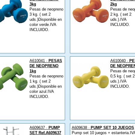
3kg
2kg
Pesas de neopreno
Pesas de neo
3 kg. ( set 2
2 kg. ( set 2
uds.)Disponible en
uds.).IVA
color verde.IVA
INCLUIDO.
INCLUIDO.
A610041 ·
PESAS
A610040 ·
PE
DE NEOPRENO
DE NEOPRE
1kg
Pesas de neo
Pesas de neopreno
0,5 kg. ( set 2
1 kg. ( set 2
uds.).IVA
uds.)Disponible en
INCLUIDO.
color azul.IVA
INCLUIDO.
A609637 ·
PUMP
A609638 ·
PUMP SET 10 JUEGOS
SET Ref.A609637
Pump set 10 juegos + estanteria.IV