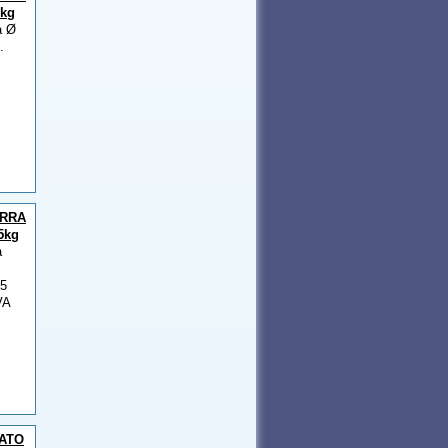
0kg
a Ø
.
RRA
5kg
a
5
VA
ATO