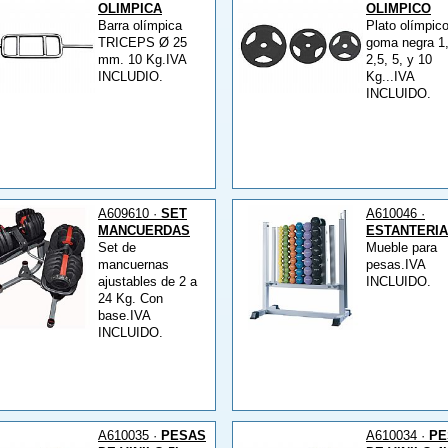
OLIMPICA
OLIMPICO
Barra olímpica
Plato olímpic
TRICEPS Ø 25
goma negra 1
mm. 10 Kg.IVA
2,5, 5, y 10
INCLUDIO.
Kg...IVA
INCLUIDO.
A609610 ·
SET
A610046 ·
MANCUERDAS
ESTANTERIA
Set de
Mueble para
mancuernas
pesas.IVA
ajustables de 2 a
INCLUIDO.
24 Kg. Con
base.IVA
INCLUIDO.
A610035 ·
PESAS
A610034 ·
PE