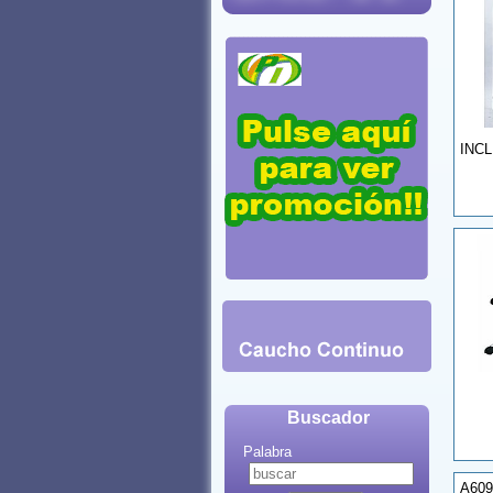
INCL
Buscador
Palabra
A609