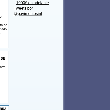
1000€ en adelante
Tweets por
@pavimentosinf
o
to de
chado
s
 DE
arra
A
RRA