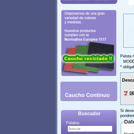
Pelota 
MODE
* obliga
Desca
D
Si dese
Buscador
pondrem
Dat
Palabra