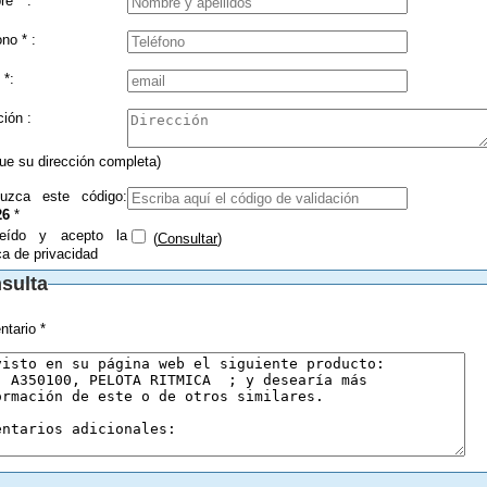
Nombre * :
Teléfono * :
 *:
Dirección :
que su dirección completa)
duzca este código:
26
*
eído y acepto la
(
Consultar
)
ica de privacidad
sulta
tario *