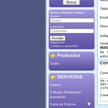
Acceso y Registro Clientes
Usuario
Email
Contraseña
(Indi
¡Regístrese!
Intro
¿Olvidó su contraseña?
8820
He l
Productos
polít
Con
Outlet
Comen
SERVICIOS
Galeria
Trabajos Realizados
pavimento
Carta de Colores