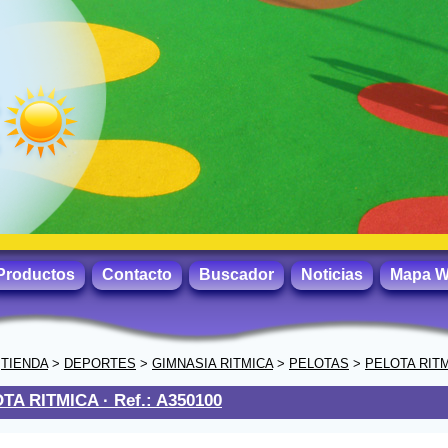
Productos
Contacto
Buscador
Noticias
Mapa 
>
TIENDA
>
DEPORTES
>
GIMNASIA RITMICA
>
PELOTAS
>
PELOTA RIT
TA RITMICA ·
Ref.: A350100