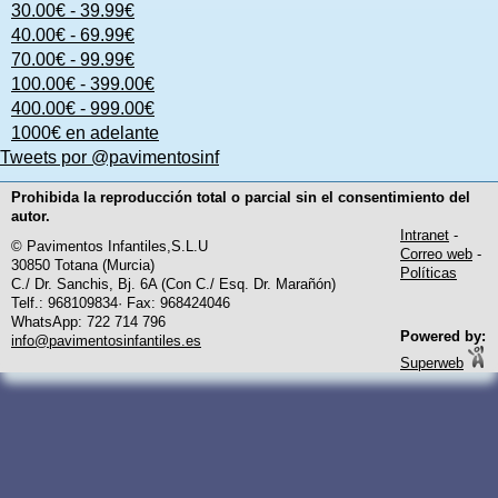
30.00€ - 39.99€
40.00€ - 69.99€
70.00€ - 99.99€
100.00€ - 399.00€
400.00€ - 999.00€
1000€ en adelante
Tweets por @pavimentosinf
Prohibida la reproducción total o parcial sin el consentimiento del
autor.
Intranet
-
© Pavimentos Infantiles,S.L.U
Correo web
-
30850 Totana (Murcia)
Políticas
C./ Dr. Sanchis, Bj. 6A (Con C./ Esq. Dr. Marañón)
Telf.: 968109834· Fax: 968424046
WhatsApp: 722 714 796
Powered by:
info@pavimentosinfantiles.es
Superweb