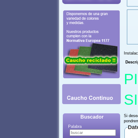
Instala
Descri
P
S
Si dese
Buscador
pondrem
Palabra
Dat