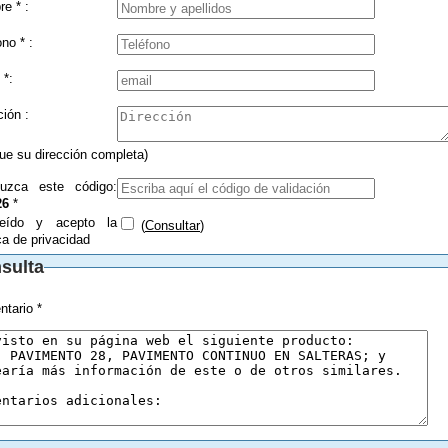
Nombre * :
Teléfono * :
 *:
Dirección :
que su dirección completa)
duzca este código:
26
*
eído y acepto la
(
Consultar
)
ica de privacidad
sulta
tario *