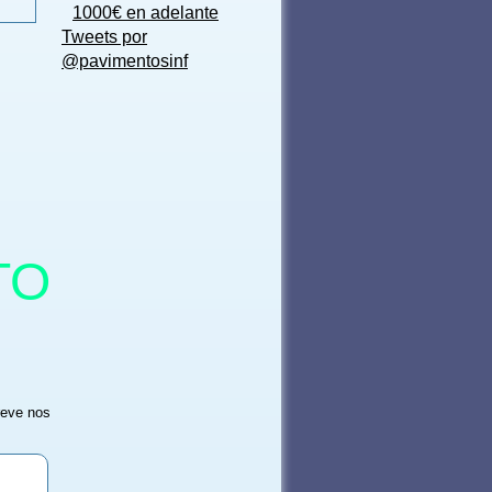
1000€ en adelante
Tweets por
@pavimentosinf
TO
reve nos