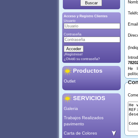
Acceso y Registro Clientes
Usuario
Email
Contraseña
(Indi
¡Regístrese!
Intro
¿Olvidó su contraseña?
7820
He l
Productos
polít
Outlet
Con
Comen
SERVICIOS
Galeria
Trabajos Realizados
pavimento
Carta de Colores