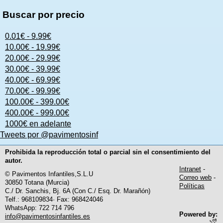
Buscar por precio
0.01€ - 9.99€
10.00€ - 19.99€
20.00€ - 29.99€
30.00€ - 39.99€
40.00€ - 69.99€
70.00€ - 99.99€
100.00€ - 399.00€
400.00€ - 999.00€
1000€ en adelante
Tweets por @pavimentosinf
Prohibida la reproducción total o parcial sin el consentimiento del
autor.
Intranet
-
© Pavimentos Infantiles,S.L.U
Correo web
-
30850 Totana (Murcia)
Políticas
C./ Dr. Sanchis, Bj. 6A (Con C./ Esq. Dr. Marañón)
Telf.: 968109834· Fax: 968424046
WhatsApp: 722 714 796
Powered by:
info@pavimentosinfantiles.es