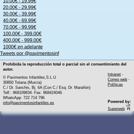
10.00€ - 19.99€
20.00€ - 29.99€
30.00€ - 39.99€
40.00€ - 69.99€
70.00€ - 99.99€
100.00€ - 399.00€
400.00€ - 999.00€
1000€ en adelante
Tweets por @pavimentosinf
Prohibida la reproducción total o parcial sin el consentimiento del
autor.
Intranet
-
© Pavimentos Infantiles,S.L.U
Correo web
-
30850 Totana (Murcia)
Políticas
C./ Dr. Sanchis, Bj. 6A (Con C./ Esq. Dr. Marañón)
Telf.: 968109834· Fax: 968424046
WhatsApp: 722 714 796
Powered by:
info@pavimentosinfantiles.es
Superweb