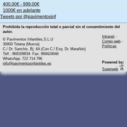
400.00€ - 999.00€
1000€ en adelante
Tweets por @pavimentosinf
Prohibida la reproducción total o parcial sin el consentimiento del
autor.
Intranet
-
© Pavimentos Infantiles,S.L.U
Correo web
-
30850 Totana (Murcia)
Políticas
C./ Dr. Sanchis, Bj. 6A (Con C./ Esq. Dr. Marañón)
Telf.: 968109834· Fax: 968424046
WhatsApp: 722 714 796
Powered by:
info@pavimentosinfantiles.es
Superweb