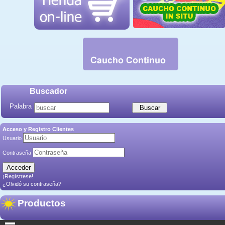
Buscador
Palabra
Acceso y Registro Clientes
Usuario
Contraseña
¡Regístrese!
¿Olvidó su contraseña?
Productos