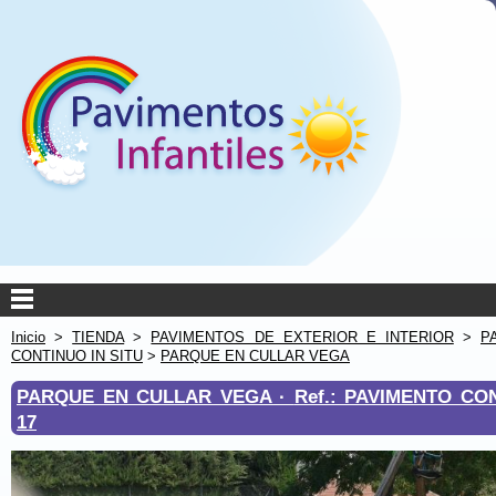
Inicio
>
TIENDA
>
PAVIMENTOS DE EXTERIOR E INTERIOR
>
P
CONTINUO IN SITU
>
PARQUE EN CULLAR VEGA
PARQUE EN CULLAR VEGA ·
Ref.: PAVIMENTO CO
17