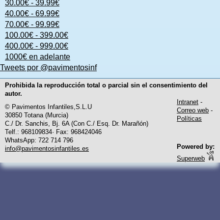
30.00€ - 39.99€
40.00€ - 69.99€
70.00€ - 99.99€
100.00€ - 399.00€
400.00€ - 999.00€
1000€ en adelante
Tweets por @pavimentosinf
Prohibida la reproducción total o parcial sin el consentimiento del
autor.
Intranet
-
© Pavimentos Infantiles,S.L.U
Correo web
-
30850 Totana (Murcia)
Políticas
C./ Dr. Sanchis, Bj. 6A (Con C./ Esq. Dr. Marañón)
Telf.: 968109834· Fax: 968424046
WhatsApp: 722 714 796
Powered by:
info@pavimentosinfantiles.es
Superweb