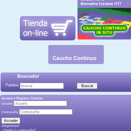
Buscador
Palabra
Acceso y Registro Clientes
Usuario
Contraseña
¡Regístrese!
¿Olvidó su contraseña?