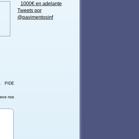
1000€ en adelante
Tweets por
@pavimentosinf
). PIDE
reve nos