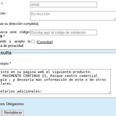
 *:
Dirección :
que su dirección completa)
duzca este código:
26
*
eído y acepto la
(
Consultar
)
ica de privacidad
sulta
tario *
pos Obligatorios