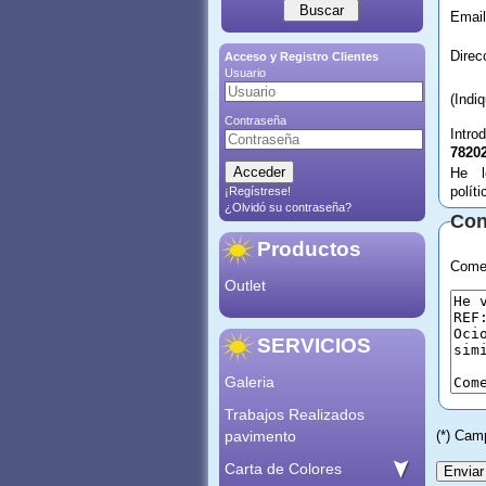
Email
Acceso y Registro Clientes
Usuario
(Indi
Contraseña
Intro
7820
He l
polít
¡Regístrese!
¿Olvidó su contraseña?
Con
Productos
Comen
Outlet
SERVICIOS
Galeria
Trabajos Realizados
pavimento
(*) Cam
Carta de Colores