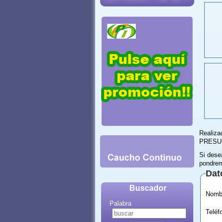
Realiz
PRESU
Si dese
pondrem
Dat
Buscador
Palabra