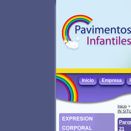
Inicio
Empresa
Inicio
IN SIT
Parq
21