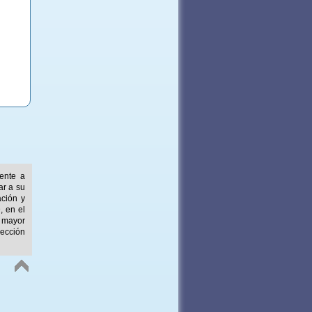
mente a
ar a su
ación y
, en el
 mayor
ección