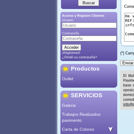
Comen
Acceso y Registro Clientes
Usuario
Contraseña
¡Regístrese!
(*) Cam
¿Olvidó su contraseña?
Productos
El tit
Outlet
Pavime
base d
oposic
SERVICIOS
domic
comod
info@p
Galeria
Trabajos Realizados
pavimento
Carta de Colores