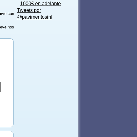
1000€ en adelante
Tweets por
irve con
@pavimentosinf
reve nos