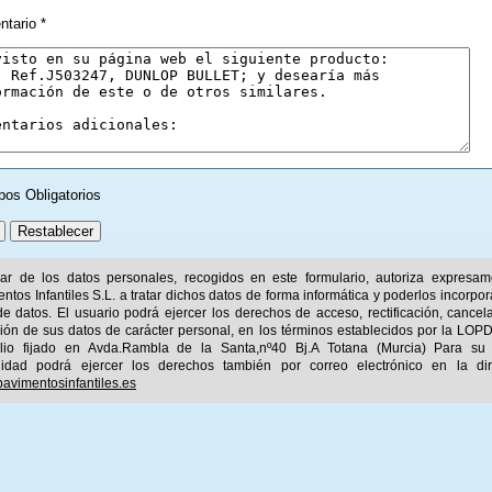
tario *
pos Obligatorios
ular de los datos personales, recogidos en este formulario, autoriza expresa
ntos Infantiles S.L. a tratar dichos datos de forma informática y poderlos incorpor
e datos. El usuario podrá ejercer los derechos de acceso, rectificación, cancel
ión de sus datos de carácter personal, en los términos establecidos por la LOPD
ilio fijado en Avda.Rambla de la Santa,nº40 Bj.A Totana (Murcia) Para su
idad podrá ejercer los derechos también por correo electrónico en la dir
avimentosinfantiles.es