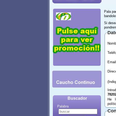
Pala pa
bandole
Si dese
pondrem
Dat
Email
(Indi
Intro
7820
Buscador
He l
polít
Palabra
Con