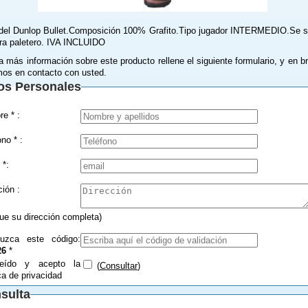
del Dunlop Bullet.Composición 100% Grafito.Tipo jugador INTERMEDIO.Se s
ra paletero. IVA INCLUIDO
a más información sobre este producto rellene el siguiente formulario, y en b
os en contacto con usted.
os Personales
Nombre * :
Teléfono * :
 *:
Dirección :
que su dirección completa)
duzca este código:
26
*
eído y acepto la
(
Consultar
)
ica de privacidad
sulta