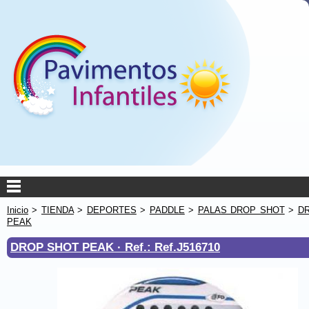
Inicio
>
TIENDA
>
DEPORTES
>
PADDLE
>
PALAS DROP SHOT
>
D
PEAK
DROP SHOT PEAK ·
Ref.: Ref.J516710