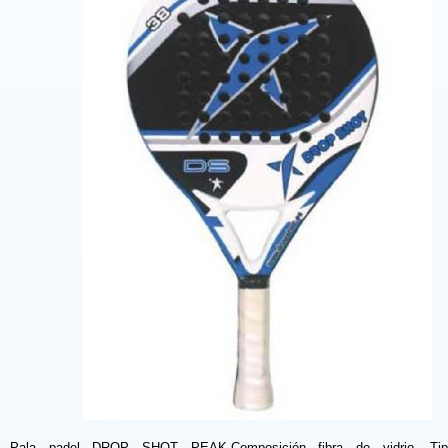
Pala padel DROP SHOT PEAK.Composición fibra de vidrio. Tip