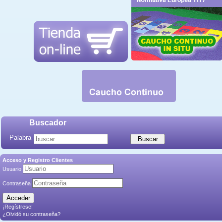
Buscador
Palabra
Acceso y Registro Clientes
Usuario
Contraseña
¡Regístrese!
¿Olvidó su contraseña?