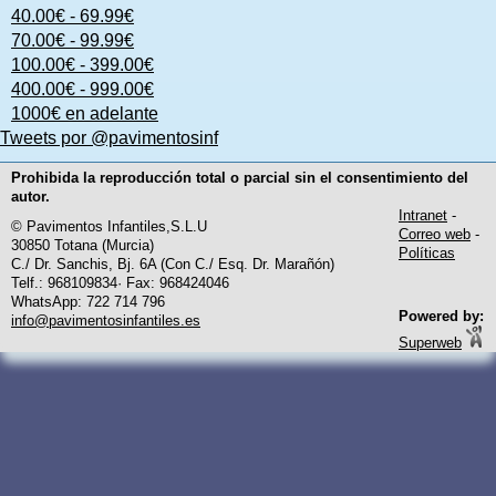
40.00€ - 69.99€
70.00€ - 99.99€
100.00€ - 399.00€
400.00€ - 999.00€
1000€ en adelante
Tweets por @pavimentosinf
Prohibida la reproducción total o parcial sin el consentimiento del
autor.
Intranet
-
© Pavimentos Infantiles,S.L.U
Correo web
-
30850 Totana (Murcia)
Políticas
C./ Dr. Sanchis, Bj. 6A (Con C./ Esq. Dr. Marañón)
Telf.: 968109834· Fax: 968424046
WhatsApp: 722 714 796
Powered by:
info@pavimentosinfantiles.es
Superweb