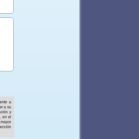
mente a
ar a su
ación y
, en el
 mayor
ección