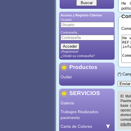
He l
polít
Acceso y Registro Clientes
Con
Usuario
Comen
Contraseña
¡Regístrese!
¿Olvidó su contraseña?
Productos
(*) Cam
Outlet
SERVICIOS
El tit
Pavime
Galeria
base d
oposic
Trabajos Realizados
domic
pavimento
comod
info@p
Carta de Colores