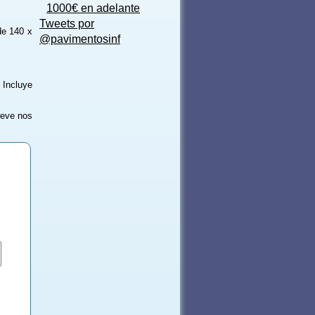
1000€ en adelante
Tweets por
de 140 x
@pavimentosinf
 Incluye
reve nos