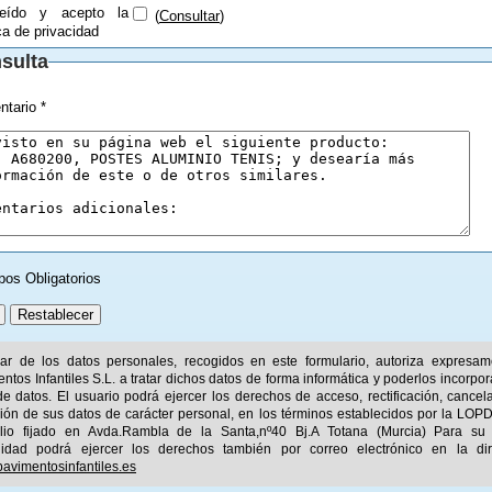
eído y acepto la
(
Consultar
)
ica de privacidad
sulta
tario *
pos Obligatorios
ular de los datos personales, recogidos en este formulario, autoriza expresa
ntos Infantiles S.L. a tratar dichos datos de forma informática y poderlos incorpor
e datos. El usuario podrá ejercer los derechos de acceso, rectificación, cancel
ión de sus datos de carácter personal, en los términos establecidos por la LOPD
ilio fijado en Avda.Rambla de la Santa,nº40 Bj.A Totana (Murcia) Para su
idad podrá ejercer los derechos también por correo electrónico en la dir
avimentosinfantiles.es