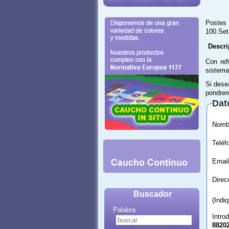
Postes 
100.Set
Descri
Con ref
sistema
Si dese
pondrem
Dat
Email
Buscador
(Indi
Palabra
Intro
8820