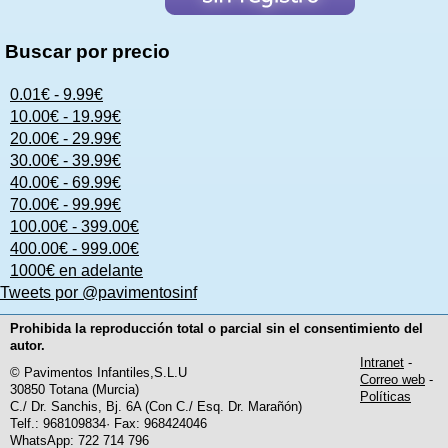
Buscar por precio
0.01€ - 9.99€
10.00€ - 19.99€
20.00€ - 29.99€
30.00€ - 39.99€
40.00€ - 69.99€
70.00€ - 99.99€
100.00€ - 399.00€
400.00€ - 999.00€
1000€ en adelante
Tweets por @pavimentosinf
Prohibida la reproducción total o parcial sin el consentimiento del
autor.
Intranet
-
© Pavimentos Infantiles,S.L.U
Correo web
-
30850 Totana (Murcia)
Políticas
C./ Dr. Sanchis, Bj. 6A (Con C./ Esq. Dr. Marañón)
Telf.: 968109834· Fax: 968424046
WhatsApp: 722 714 796