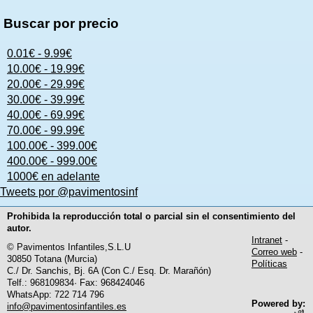
Buscar por precio
0.01€ - 9.99€
10.00€ - 19.99€
20.00€ - 29.99€
30.00€ - 39.99€
40.00€ - 69.99€
70.00€ - 99.99€
100.00€ - 399.00€
400.00€ - 999.00€
1000€ en adelante
Tweets por @pavimentosinf
Prohibida la reproducción total o parcial sin el consentimiento del
autor.
Intranet
-
© Pavimentos Infantiles,S.L.U
Correo web
-
30850 Totana (Murcia)
Políticas
C./ Dr. Sanchis, Bj. 6A (Con C./ Esq. Dr. Marañón)
Telf.: 968109834· Fax: 968424046
WhatsApp: 722 714 796
Powered by:
info@pavimentosinfantiles.es