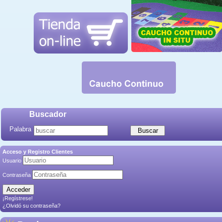
Buscador
Palabra
Acceso y Registro Clientes
Usuario
Contraseña
¡Regístrese!
¿Olvidó su contraseña?