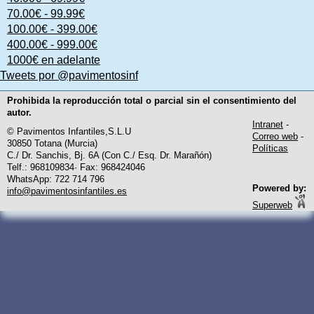
70.00€ - 99.99€
100.00€ - 399.00€
400.00€ - 999.00€
1000€ en adelante
Tweets por @pavimentosinf
Prohibida la reproducción total o parcial sin el consentimiento del
autor.
Intranet
-
© Pavimentos Infantiles,S.L.U
Correo web
-
30850 Totana (Murcia)
Políticas
C./ Dr. Sanchis, Bj. 6A (Con C./ Esq. Dr. Marañón)
Telf.: 968109834· Fax: 968424046
WhatsApp: 722 714 796
Powered by:
info@pavimentosinfantiles.es
Superweb