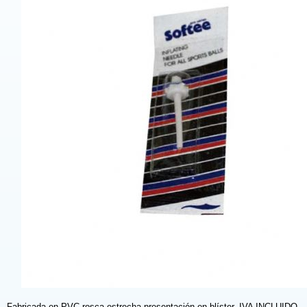
Fabricada en PVC,rosca estrecha,presentación en blíster. IVA INCLUIDO.