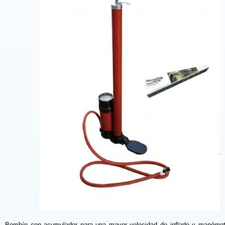
Bombín con acumulador para una mayor velocidad de inflado y manómet