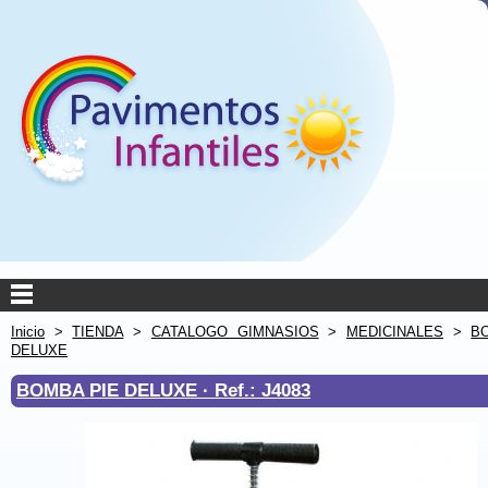
Inicio
>
TIENDA
>
CATALOGO GIMNASIOS
>
MEDICINALES
>
B
DELUXE
BOMBA PIE DELUXE ·
Ref.: J4083