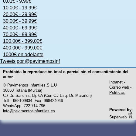
0.01€ - 9.99€
10.00€ - 19.99€
20.00€ - 29.99€
30.00€ - 39.99€
40.00€ - 69.99€
70.00€ - 99.99€
100.00€ - 399.00€
400.00€ - 999.00€
1000€ en adelante
Tweets por @pavimentosinf
Prohibida la reproducción total o parcial sin el consentimiento del
autor.
Intranet
-
© Pavimentos Infantiles,S.L.U
Correo web
-
30850 Totana (Murcia)
Políticas
C./ Dr. Sanchis, Bj. 6A (Con C./ Esq. Dr. Marañón)
Telf.: 968109834· Fax: 968424046
WhatsApp: 722 714 796
Powered by:
info@pavimentosinfantiles.es
Superweb