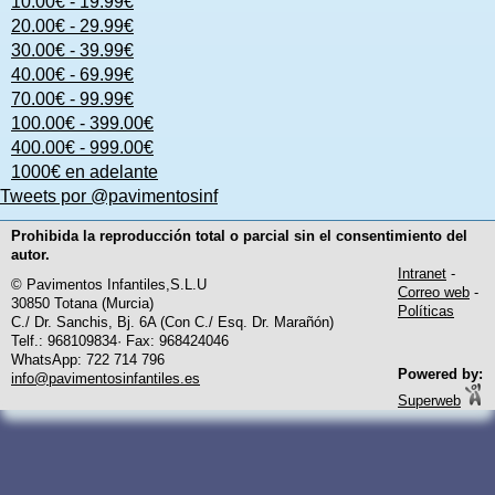
10.00€ - 19.99€
20.00€ - 29.99€
30.00€ - 39.99€
40.00€ - 69.99€
70.00€ - 99.99€
100.00€ - 399.00€
400.00€ - 999.00€
1000€ en adelante
Tweets por @pavimentosinf
Prohibida la reproducción total o parcial sin el consentimiento del
autor.
Intranet
-
© Pavimentos Infantiles,S.L.U
Correo web
-
30850 Totana (Murcia)
Políticas
C./ Dr. Sanchis, Bj. 6A (Con C./ Esq. Dr. Marañón)
Telf.: 968109834· Fax: 968424046
WhatsApp: 722 714 796
Powered by:
info@pavimentosinfantiles.es
Superweb