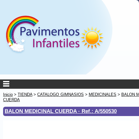
Inicio
>
TIENDA
>
CATALOGO GIMNASIOS
>
MEDICINALES
>
BALON M
CUERDA
BALON MEDICINAL CUERDA ·
Ref.: A/550530