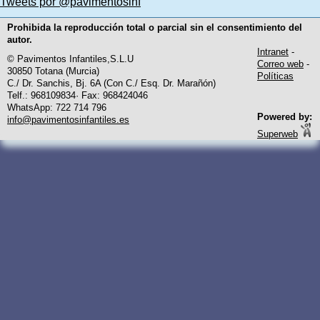
Tweets por @pavimentosinf
Prohibida la reproducción total o parcial sin el consentimiento del
autor.
Intranet
-
© Pavimentos Infantiles,S.L.U
Correo web
-
30850 Totana (Murcia)
Políticas
C./ Dr. Sanchis, Bj. 6A (Con C./ Esq. Dr. Marañón)
Telf.: 968109834· Fax: 968424046
WhatsApp: 722 714 796
Powered by:
info@pavimentosinfantiles.es
Superweb