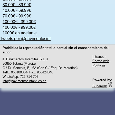
30.00€ - 39.99€
40.00€ - 69.99€
70.00€ - 99.99€
100.00€ - 399.00€
400.00€ - 999.00€
1000€ en adelante
Tweets por @pavimentosinf
Prohibida la reproducción total o parcial sin el consentimiento del
autor.
Intranet
-
© Pavimentos Infantiles,S.L.U
Correo web
-
30850 Totana (Murcia)
Políticas
C./ Dr. Sanchis, Bj. 6A (Con C./ Esq. Dr. Marañón)
Telf.: 968109834· Fax: 968424046
WhatsApp: 722 714 796
Powered by:
info@pavimentosinfantiles.es
Superweb