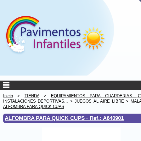
Inicio
>
TIENDA
>
EQUIPAMIENTOS PARA GUARDERIAS ,C
INSTALACIONES DEPORTIVAS...
>
JUEGOS AL AIRE LIBRE
>
MAL
ALFOMBRA PARA QUICK CUPS
ALFOMBRA PARA QUICK CUPS ·
Ref.: A640901