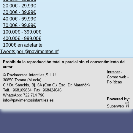
20.00€ - 29.99€
30.00€ - 39.99€
40.00€ - 69.99€
70.00€ - 99.99€
100.00€ - 399.00€
400.00€ - 999.00€
1000€ en adelante
Tweets por @pavimentosinf
Prohibida la reproducción total o parcial sin el consentimiento del
autor.
Intranet
-
© Pavimentos Infantiles,S.L.U
Correo web
-
30850 Totana (Murcia)
Políticas
C./ Dr. Sanchis, Bj. 6A (Con C./ Esq. Dr. Marañón)
Telf.: 968109834· Fax: 968424046
WhatsApp: 722 714 796
Powered by:
info@pavimentosinfantiles.es
Superweb