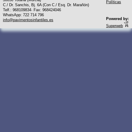
Políticas
C./ Dr. Sanchis, Bj. 6A (Con C./ Esq. Dr. Marañón)
Telf.: 968109834· Fax: 968424046
WhatsApp: 722 714 796
Powered by:
info@pavimentosinfantiles.es
Superweb