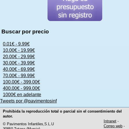
Buscar por precio
0.01€ - 9.99€
10.00€ - 19.99€
20.00€ - 29.99€
30.00€ - 39.99€
40.00€ - 69.99€
70.00€ - 99.99€
100.00€ - 399.00€
400.00€ - 999.00€
1000€ en adelante
Tweets por @pavimentosinf
Prohibida la reproducción total o parcial sin el consentimiento del
autor.
Intranet
-
© Pavimentos Infantiles,S.L.U
Correo web
-
30850 Totana (Murcia)