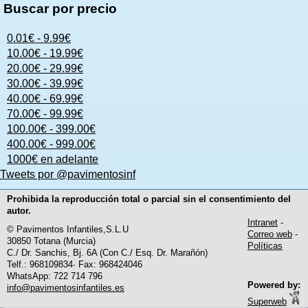
Buscar por precio
0.01€ - 9.99€
10.00€ - 19.99€
20.00€ - 29.99€
30.00€ - 39.99€
40.00€ - 69.99€
70.00€ - 99.99€
100.00€ - 399.00€
400.00€ - 999.00€
1000€ en adelante
Tweets por @pavimentosinf
Prohibida la reproducción total o parcial sin el consentimiento del
autor.
Intranet
-
© Pavimentos Infantiles,S.L.U
Correo web
-
30850 Totana (Murcia)
Políticas
C./ Dr. Sanchis, Bj. 6A (Con C./ Esq. Dr. Marañón)
Telf.: 968109834· Fax: 968424046
WhatsApp: 722 714 796
Powered by:
info@pavimentosinfantiles.es
Superweb