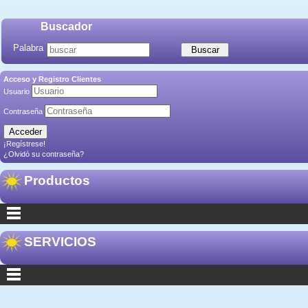
Buscador
Palabra
Acceso y Registro Clientes
Usuario
Contraseña
¡Regístrese!
¿Olvidó su contraseña?
Productos
SERVICIOS