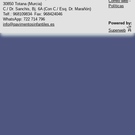
Correo web
-
30850 Totana (Murcia)
Políticas
C./ Dr. Sanchis, Bj. 6A (Con C./ Esq. Dr. Marañón)
Telf.: 968109834· Fax: 968424046
WhatsApp: 722 714 796
Powered by:
info@pavimentosinfantiles.es
Superweb