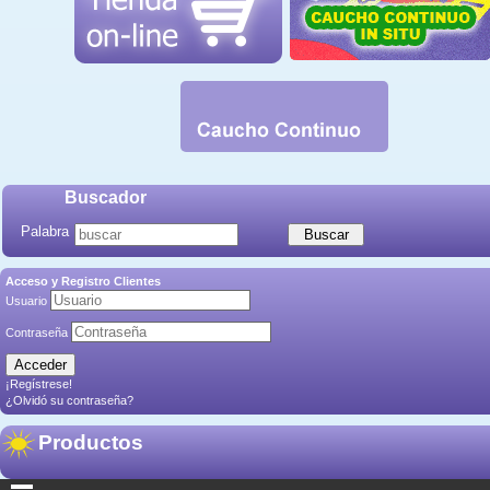
Buscador
Palabra
Acceso y Registro Clientes
Usuario
Contraseña
¡Regístrese!
¿Olvidó su contraseña?
Productos