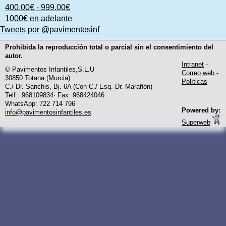
400.00€ - 999.00€
1000€ en adelante
Tweets por @pavimentosinf
Prohibida la reproducción total o parcial sin el consentimiento del
autor.
Intranet
-
© Pavimentos Infantiles,S.L.U
Correo web
-
30850 Totana (Murcia)
Políticas
C./ Dr. Sanchis, Bj. 6A (Con C./ Esq. Dr. Marañón)
Telf.: 968109834· Fax: 968424046
WhatsApp: 722 714 796
Powered by:
info@pavimentosinfantiles.es
Superweb