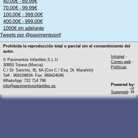
40.00€ - 69.99€
70.00€ - 99.99€
100.00€ - 399.00€
400.00€ - 999.00€
1000€ en adelante
Tweets por @pavimentosinf
Prohibida la reproducción total o parcial sin el consentimiento del
autor.
Intranet
-
© Pavimentos Infantiles,S.L.U
Correo web
-
30850 Totana (Murcia)
Políticas
C./ Dr. Sanchis, Bj. 6A (Con C./ Esq. Dr. Marañón)
Telf.: 968109834· Fax: 968424046
WhatsApp: 722 714 796
Powered by:
info@pavimentosinfantiles.es
Superweb