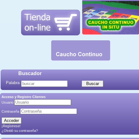
Buscador
Palabra
Acceso y Registro Clientes
Usuario
Contraseña
¡Regístrese!
¿Olvidó su contraseña?