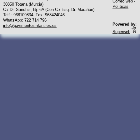
Correo web
-
30850 Totana (Murcia)
Políticas
C./ Dr. Sanchis, Bj. 6A (Con C./ Esq. Dr. Marañón)
Telf.: 968109834· Fax: 968424046
WhatsApp: 722 714 796
Powered by:
info@pavimentosinfantiles.es
Superweb