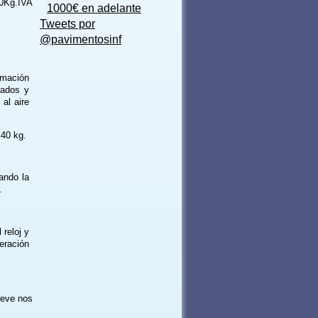
0Kg.IVA
1000€ en adelante
Tweets por
@pavimentosinf
imación
zados y
al aire
40 kg.
ando la
.
 reloj y
peración
reve nos