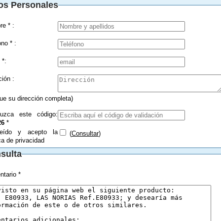
os Personales
Nombre * :
Teléfono * :
 *:
Dirección :
que su dirección completa)
duzca este código:
26
*
eído y acepto la
(
Consultar
)
ica de privacidad
sulta
tario *