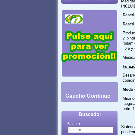
Medida
INCLUI
Descri
Descri
Produc
y pint
rodami
libre y
Medida
Funci
Desarr
coordin
Modo 
Mirando
luego a
entre 1
Buscador
Palabra
Si dese
pondrem