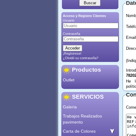
Dat
Acceso y Registro Clientes
Usuario
Contraseña
Email
¡Regístrese!
¿Olvidó su contraseña?
(Indi
Productos
Intro
7820
Outlet
He l
polít
Con
SERVICIOS
Galeria
Comen
Trabajos Realizados
pavimento
Carta de Colores