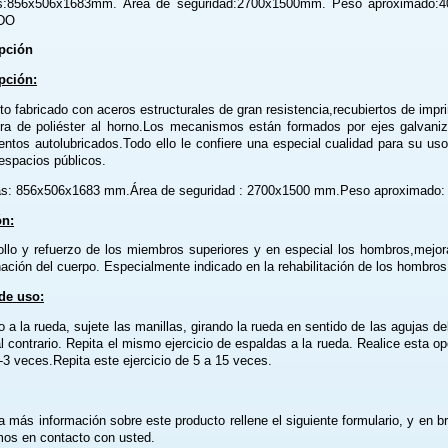
s:856x506x1683mm. Área de seguridad:2700x1500mm. Peso aproximado:4
DO
pción
pción:
to fabricado con aceros estructurales de gran resistencia,recubiertos de impr
ura de poliéster al horno.Los mecanismos están formados por ejes galvani
entos autolubricados.Todo ello le confiere una especial cualidad para su uso 
 espacios públicos.
s: 856x506x1683 mm.Área de seguridad : 2700x1500 mm.Peso aproximado: 
ón:
ollo y refuerzo de los miembros superiores y en especial los hombros,mejor
ación del cuerpo. Especialmente indicado en la rehabilitación de los hombros
de uso:
 a la rueda, sujete las manillas, girando la rueda en sentido de las agujas del
l contrario. Repita el mismo ejercicio de espaldas a la rueda. Realice esta o
-3 veces.Repita este ejercicio de 5 a 15 veces.
a más información sobre este producto rellene el siguiente formulario, y en b
os en contacto con usted.