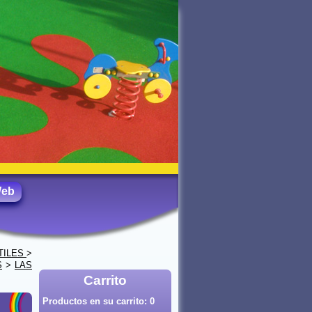
Web
TILES
>
S
>
LAS
Carrito
Productos en su carrito:
0