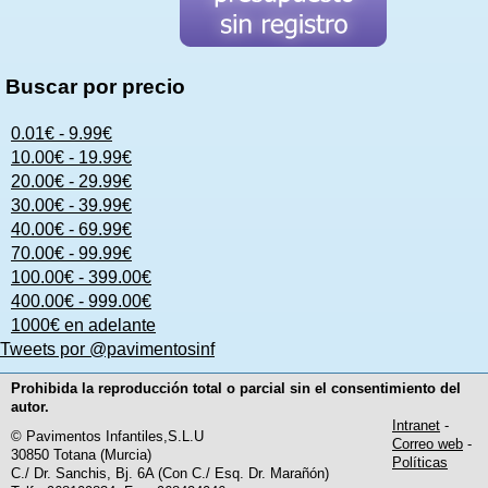
Buscar por precio
0.01€ - 9.99€
10.00€ - 19.99€
20.00€ - 29.99€
30.00€ - 39.99€
40.00€ - 69.99€
70.00€ - 99.99€
100.00€ - 399.00€
400.00€ - 999.00€
1000€ en adelante
Tweets por @pavimentosinf
Prohibida la reproducción total o parcial sin el consentimiento del
autor.
Intranet
-
© Pavimentos Infantiles,S.L.U
Correo web
-
30850 Totana (Murcia)
Políticas
C./ Dr. Sanchis, Bj. 6A (Con C./ Esq. Dr. Marañón)