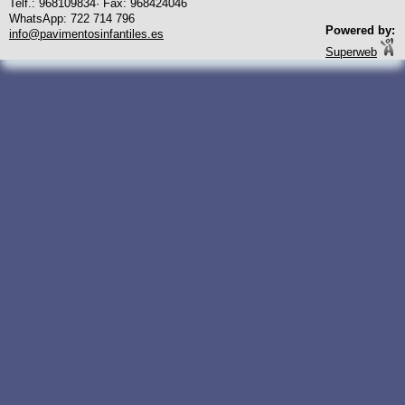
Telf.: 968109834· Fax: 968424046
WhatsApp: 722 714 796
Powered by:
info@pavimentosinfantiles.es
Superweb