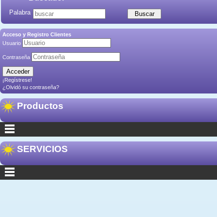
Palabra
Acceso y Registro Clientes
Usuario
Contraseña
¡Regístrese!
¿Olvidó su contraseña?
Productos
SERVICIOS