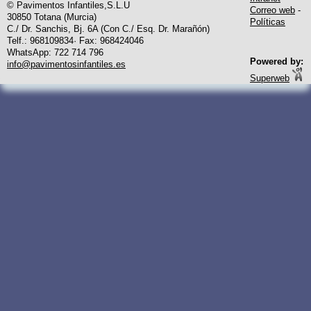
© Pavimentos Infantiles,S.L.U
Correo web
-
30850 Totana (Murcia)
Políticas
C./ Dr. Sanchis, Bj. 6A (Con C./ Esq. Dr. Marañón)
Telf.: 968109834· Fax: 968424046
WhatsApp: 722 714 796
Powered by:
info@pavimentosinfantiles.es
Superweb