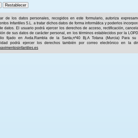
ular de los datos personales, recogidos en este formulario, autoriza expresa
ntos Infantiles S.L. a tratar dichos datos de forma informática y poderlos incorpor
e datos. El usuario podrá ejercer los derechos de acceso, rectificación, cancel
ión de sus datos de carácter personal, en los términos establecidos por la LOPD
ilio fijado en Avda.Rambla de la Santa,nº40 Bj.A Totana (Murcia) Para su
idad podrá ejercer los derechos también por correo electrónico en la dir
avimentosinfantiles.es