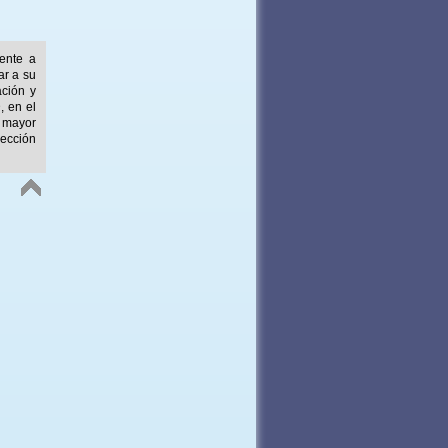
mente a
ar a su
ación y
, en el
 mayor
ección