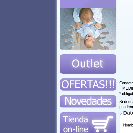
Conecto
MEDI
* obliga
Si dese
pondrem
Dat