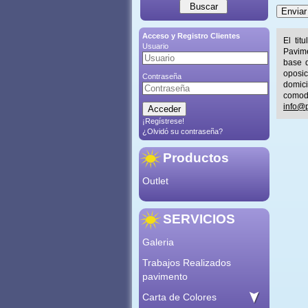
Acceso y Registro Clientes
El tit
Usuario
Pavime
base d
oposic
Contraseña
domic
comod
info@p
¡Regístrese!
¿Olvidó su contraseña?
Productos
Outlet
SERVICIOS
Galeria
Trabajos Realizados
pavimento
Carta de Colores