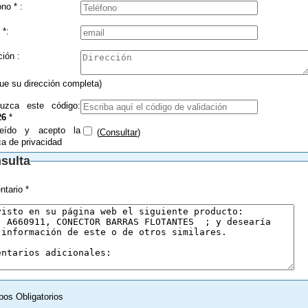
Teléfono * :
 *:
Dirección :
que su dirección completa)
duzca este código:
26
*
eído y acepto la
(
Consultar
)
ica de privacidad
sulta
tario *
pos Obligatorios