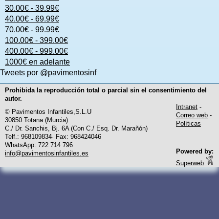
30.00€ - 39.99€
40.00€ - 69.99€
70.00€ - 99.99€
100.00€ - 399.00€
400.00€ - 999.00€
1000€ en adelante
Tweets por @pavimentosinf
Prohibida la reproducción total o parcial sin el consentimiento del
autor.
Intranet
-
© Pavimentos Infantiles,S.L.U
Correo web
-
30850 Totana (Murcia)
Políticas
C./ Dr. Sanchis, Bj. 6A (Con C./ Esq. Dr. Marañón)
Telf.: 968109834· Fax: 968424046
WhatsApp: 722 714 796
Powered by:
info@pavimentosinfantiles.es
Superweb