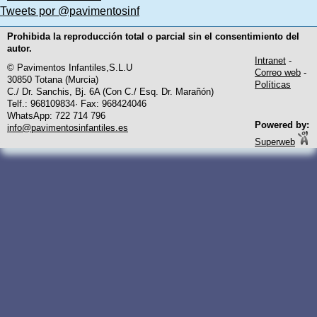
Tweets por @pavimentosinf
Prohibida la reproducción total o parcial sin el consentimiento del
autor.
Intranet
-
© Pavimentos Infantiles,S.L.U
Correo web
-
30850 Totana (Murcia)
Políticas
C./ Dr. Sanchis, Bj. 6A (Con C./ Esq. Dr. Marañón)
Telf.: 968109834· Fax: 968424046
WhatsApp: 722 714 796
Powered by:
info@pavimentosinfantiles.es
Superweb