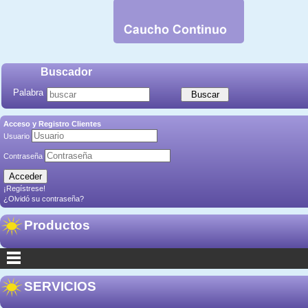
Buscador
Palabra
Acceso y Registro Clientes
Usuario
Contraseña
¡Regístrese!
¿Olvidó su contraseña?
Productos
SERVICIOS