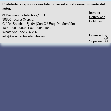
Prohibida la reproducción total o parcial sin el consentimiento del
autor.
Intranet
-
© Pavimentos Infantiles,S.L.U
Correo web
-
30850 Totana (Murcia)
Políticas
C./ Dr. Sanchis, Bj. 6A (Con C./ Esq. Dr. Marañón)
Telf.: 968109834· Fax: 968424046
WhatsApp: 722 714 796
Powered by:
info@pavimentosinfantiles.es
Superweb