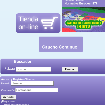
Buscador
Palabra
Acceso y Registro Clientes
Usuario
Contraseña
¡Regístrese!
¿Olvidó su contraseña?