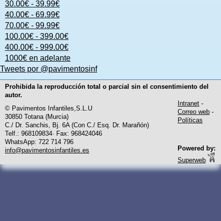
30.00€ - 39.99€
40.00€ - 69.99€
70.00€ - 99.99€
100.00€ - 399.00€
400.00€ - 999.00€
1000€ en adelante
Tweets por @pavimentosinf
Prohibida la reproducción total o parcial sin el consentimiento del
autor.
Intranet
-
© Pavimentos Infantiles,S.L.U
Correo web
-
30850 Totana (Murcia)
Políticas
C./ Dr. Sanchis, Bj. 6A (Con C./ Esq. Dr. Marañón)
Telf.: 968109834· Fax: 968424046
WhatsApp: 722 714 796
Powered by:
info@pavimentosinfantiles.es
Superweb