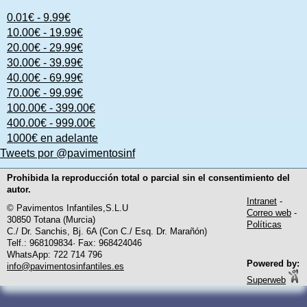
0.01€ - 9.99€
10.00€ - 19.99€
20.00€ - 29.99€
30.00€ - 39.99€
40.00€ - 69.99€
70.00€ - 99.99€
100.00€ - 399.00€
400.00€ - 999.00€
1000€ en adelante
Tweets por @pavimentosinf
Prohibida la reproducción total o parcial sin el consentimiento del
autor.
Intranet
-
© Pavimentos Infantiles,S.L.U
Correo web
-
30850 Totana (Murcia)
Políticas
C./ Dr. Sanchis, Bj. 6A (Con C./ Esq. Dr. Marañón)
Telf.: 968109834· Fax: 968424046
WhatsApp: 722 714 796
Powered by:
info@pavimentosinfantiles.es
Superweb