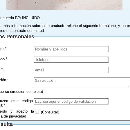
r cuerda.IVA INCLUIDO.
a más información sobre este producto rellene el siguiente formulario, y en b
os en contacto con usted.
os Personales
Nombre * :
Teléfono * :
 *:
Dirección :
que su dirección completa)
duzca este código:
26
*
eído y acepto la
(
Consultar
)
ica de privacidad
sulta