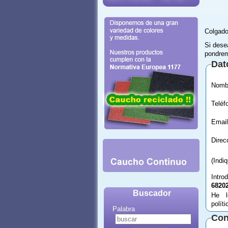
Colgado
Si dese
pondrem
Dat
Email
(Indi
Intro
6820
Buscador
He l
polít
Palabra
Con