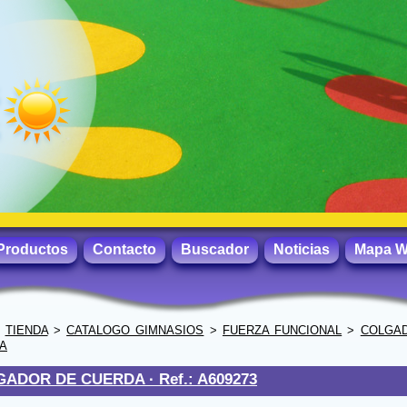
Productos
Contacto
Buscador
Noticias
Mapa 
>
TIENDA
>
CATALOGO GIMNASIOS
>
FUERZA FUNCIONAL
>
COLGA
A
GADOR DE CUERDA ·
Ref.: A609273