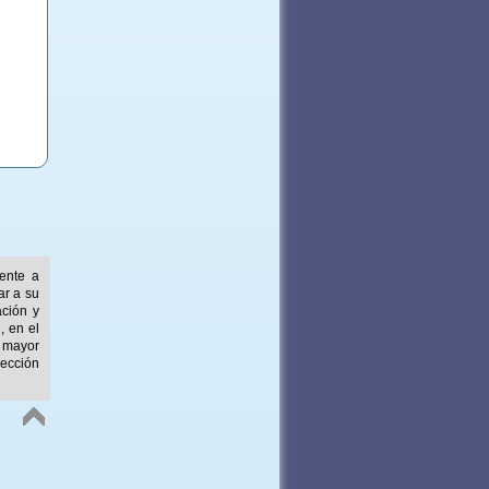
mente a
ar a su
ación y
, en el
 mayor
ección