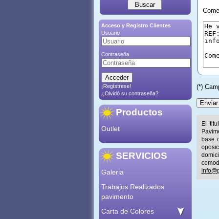
Comen
Acceso y Registro Clientes
Usuario
Contraseña
¡Regístrese!
(*) Cam
¿Olvidó su contraseña?
Productos
El tit
Outlet
Pavime
base d
oposic
SERVICIOS
domic
comod
info@p
Galeria
Trabajos Realizados
pavimento
Carta de Colores