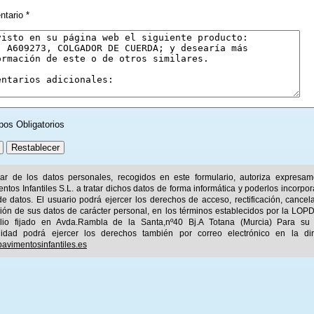
tario *
pos Obligatorios
ular de los datos personales, recogidos en este formulario, autoriza expresa
ntos Infantiles S.L. a tratar dichos datos de forma informática y poderlos incorpor
e datos. El usuario podrá ejercer los derechos de acceso, rectificación, cancel
ión de sus datos de carácter personal, en los términos establecidos por la LOPD
ilio fijado en Avda.Rambla de la Santa,nº40 Bj.A Totana (Murcia) Para su
idad podrá ejercer los derechos también por correo electrónico en la dir
avimentosinfantiles.es